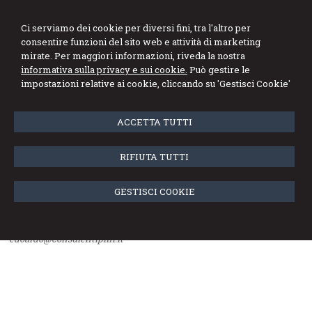
Studio Gatti Mortarino
Ci serviamo dei cookie per diversi fini, tra l'altro per
Piazzano & Associati
consentire funzioni del sito web e attività di marketing
mirate. Per maggiori informazioni, riveda la nostra
informativa sulla privacy e sui cookie.
Può gestire le
Menu
impostazioni relative ai cookie, cliccando su 'Gestisci Cookie'
Collaboratori
ACCETTA TUTTI
Silvia Balsarri - Commercialista
RIFIUTA TUTTI
silvia@consulentipmi.it
GESTISCI COOKIE
Edoardo Ventura - Commercialista
edoardo@consulentipmi.it