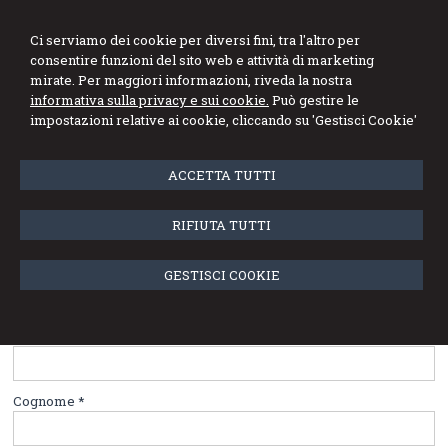
Studio Gatti Mortarino
Ci serviamo dei cookie per diversi fini, tra l'altro per
Piazzano & Associati
consentire funzioni del sito web e attività di marketing
mirate. Per maggiori informazioni, riveda la nostra
informativa sulla privacy e sui cookie.
Può gestire le
Menu
impostazioni relative ai cookie, cliccando su 'Gestisci Cookie'
Contatti
ACCETTA TUTTI
Studio Gatti Mortarino Piazzano & Associati
RIFIUTA TUTTI
Via Francesco Tadini, 2A
28100
Novara
,
NO
Tel:
0321623323
GESTISCI COOKIE
Fax
:
032135626
Email:
segreteria@consulentipmi.it
Nome *
Cognome *