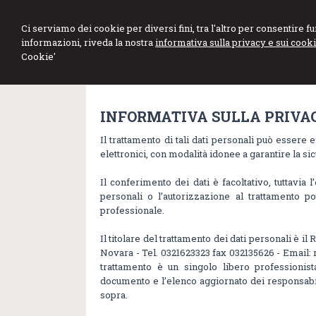
Studio Gatti Mortari
Ci serviamo dei cookie per diversi fini, tra l'altro per consentire 
informazioni, riveda la nostra
informativa sulla privacy e sui cooki
Piazzano & Associati
Cookie'
INFORMATIVA SULLA PRIVACY 
Il trattamento di tali dati personali può essere 
elettronici, con modalità idonee a garantire la si
Il conferimento dei dati è facoltativo, tuttavia l’
personali o l’autorizzazione al trattamento 
professionale.
Il titolare del trattamento dei dati personali è 
Novara - Tel. 0321623323 fax 032135626 - Email: r
trattamento è un singolo libero professionis
documento e l’elenco aggiornato dei responsabili
sopra.