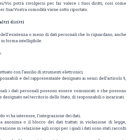
ei/Voi potrà rivolgersi per far valere i Suoi diritti, così come
 per Sua/Vostra comodità viene sotto riportato.
altri diritti
ma dell'esistenza o meno di dati personali che lo riguardano, anche
in forma intelligibile.
e:
ettuato con l’ausilio di strumenti elettronici;
esponsabili e del rappresentante designato ai sensi dell’articolo 5,
i quali i dati personali possono essere comunicati o che possono
designato nel territorio dello Stato, di responsabili o incaricati.
do vi ha interesse, l'integrazione dei dati;
a anonima o il blocco dei dati trattati in violazione di legge,
zione in relazione agli scopi per i quali i dati sono stati raccolti