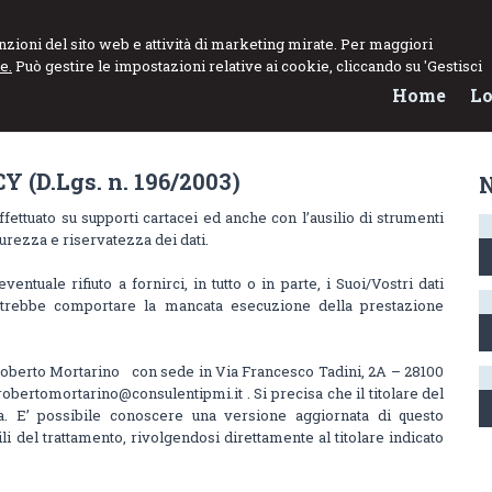
no
funzioni del sito web e attività di marketing mirate. Per maggiori
e.
Può gestire le impostazioni relative ai cookie, cliccando su 'Gestisci
Home
Lo
(D.Lgs. n. 196/2003)
effettuato su supporti cartacei ed anche con l’ausilio di strumenti
curezza e riservatezza dei dati.
eventuale rifiuto a fornirci, in tutto o in parte, i Suoi/Vostri dati
potrebbe comportare la mancata esecuzione della prestazione
il Roberto Mortarino con sede in Via Francesco Tadini, 2A – 28100
obertomortarino@consulentipmi.it . Si precisa che il titolare del
ta. E’ possibile conoscere una versione aggiornata di questo
 del trattamento, rivolgendosi direttamente al titolare indicato