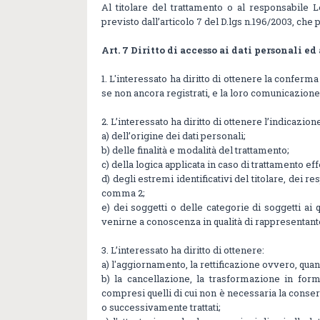
Al titolare del trattamento o al responsabile L
previsto dall’articolo 7 del D.lgs n.196/2003, che
Art. 7 Diritto di accesso ai dati personali ed 
1. L'interessato ha diritto di ottenere la confer
se non ancora registrati, e la loro comunicazione 
2. L’interessato ha diritto di ottenere l’indicazion
a) dell’origine dei dati personali;
b) delle finalità e modalità del trattamento;
c) della logica applicata in caso di trattamento eff
d) degli estremi identificativi del titolare, dei r
comma 2;
e) dei soggetti o delle categorie di soggetti a
venirne a conoscenza in qualità di rappresentante 
3. L’interessato ha diritto di ottenere:
a) l'aggiornamento, la rettificazione ovvero, quan
b) la cancellazione, la trasformazione in form
compresi quelli di cui non è necessaria la conserva
o successivamente trattati;