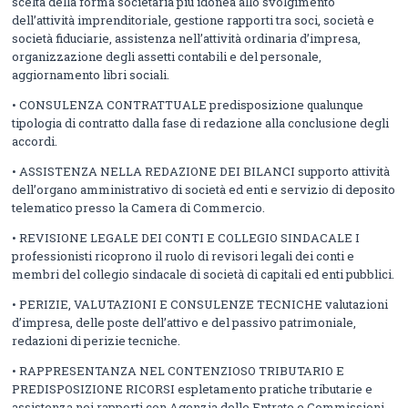
scelta della forma societaria più idonea allo svolgimento
dell’attività imprenditoriale, gestione rapporti tra soci, società e
società fiduciarie, assistenza nell’attività ordinaria d’impresa,
organizzazione degli assetti contabili e del personale,
aggiornamento libri sociali.
• CONSULENZA CONTRATTUALE predisposizione qualunque
tipologia di contratto dalla fase di redazione alla conclusione degli
accordi.
• ASSISTENZA NELLA REDAZIONE DEI BILANCI supporto attività
dell’organo amministrativo di società ed enti e servizio di deposito
telematico presso la Camera di Commercio.
• REVISIONE LEGALE DEI CONTI E COLLEGIO SINDACALE I
professionisti ricoprono il ruolo di revisori legali dei conti e
membri del collegio sindacale di società di capitali ed enti pubblici.
• PERIZIE, VALUTAZIONI E CONSULENZE TECNICHE valutazioni
d’impresa, delle poste dell’attivo e del passivo patrimoniale,
redazioni di perizie tecniche.
• RAPPRESENTANZA NEL CONTENZIOSO TRIBUTARIO E
PREDISPOSIZIONE RICORSI espletamento pratiche tributarie e
assistenza nei rapporti con Agenzia delle Entrate e Commissioni