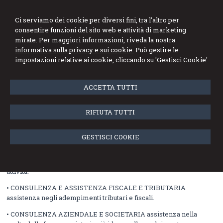
Studio Gatti Mortarino
Ci serviamo dei cookie per diversi fini, tra l'altro per
Piazzano & Associati
consentire funzioni del sito web e attività di marketing
mirate. Per maggiori informazioni, riveda la nostra
informativa sulla privacy e sui cookie.
Può gestire le
Menu
impostazioni relative ai cookie, cliccando su 'Gestisci Cookie'
Attività
ACCETTA TUTTI
• DICHIARAZIONI FISCALI dichiarazione annuale dei redditi di
RIFIUTA TUTTI
persone fisiche, società di persone, società di capitali ed enti non
commerciali, dichiarazioni IVA, Intrastat.
GESTISCI COOKIE
• APERTURA PARTITA IVA E ASSISTENZA NELLA
COSTITUZIONE DI SOCIETA’ valutazione progetti d’impresa e
assistenza in ogni adempimento legato alla nascita della nuova
attività.
• CONSULENZA E ASSISTENZA FISCALE E TRIBUTARIA
assistenza negli adempimenti tributari e fiscali.
• CONSULENZA AZIENDALE E SOCIETARIA assistenza nella